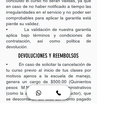
concluido el curso no serán válidas, ya que
en caso de no haber notificado a tiempo las
irregularidades en el servicio y no poder ser
comprobables para aplicar la garantía está
pierde su validez.
• La validación de nuestra garantía
aplica bajo términos y condiciones de
contratación, así como política de
devolución.
DEVOLUCIONES Y REEMBOLSOS
• En caso de solicitar la cancelación de
tu curso previo al inicio de tus clases por
motivos ajenos a la escuela de manejo,
genera un cargo de $500.00 (Quinientos
pesos M.N.) por gastos administrativos
(como la asignación de un instructor), que
se descontarán del total del monto pagado
y/o anticipado.
• En caso de que desees cancelar el
servicio una vez que tu curso haya iniciado,
se reembolsara la diferencia obtenida
después de restar el gasto administrativo
por $1,000.00 (Mil pesos M.N.) y la parte